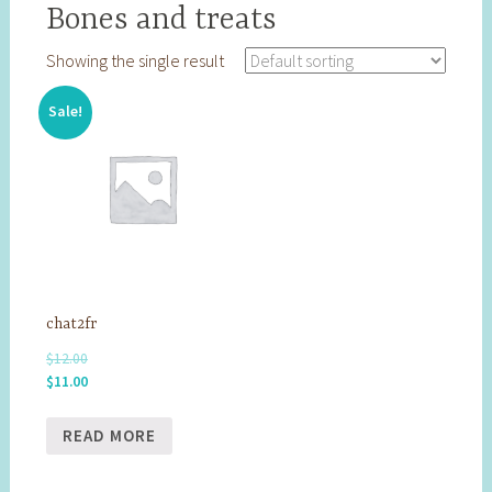
Bones and treats
Showing the single result
Sale!
chat2fr
$
12.00
Original
Current
$
11.00
price
price
was:
is:
READ MORE
$12.00.
$11.00.