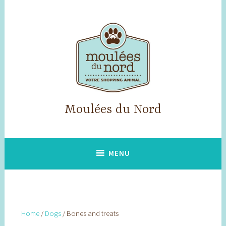
Skip
to
content
Moulées du Nord
MENU
Home
/
Dogs
/ Bones and treats