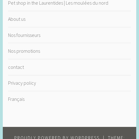
Pet shop in the Laurentides | Les moulées du nord
About us
Nos fournisseurs
Nos promotions
contact
Privacy policy
Français
PROUDLY POWERED BY WORDPRESS
|
THEME: