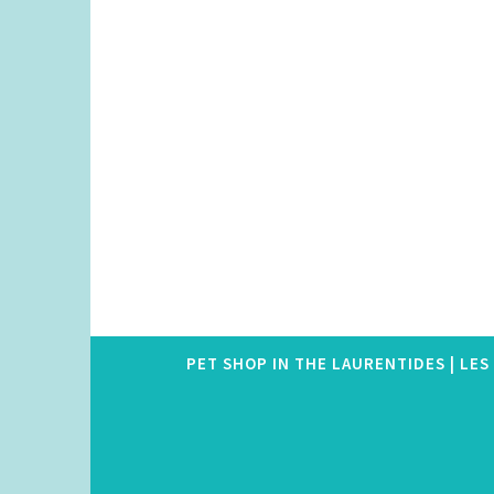
Skip
to
content
PET SHOP IN THE LAURENTIDES | LE