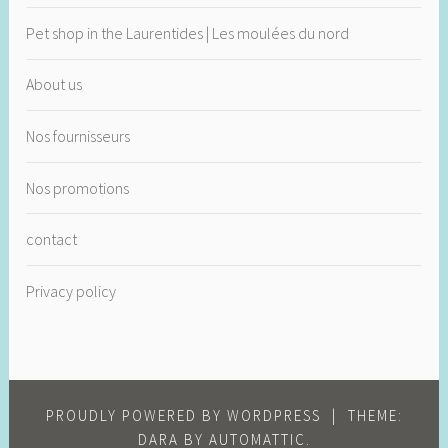
Pet shop in the Laurentides | Les moulées du nord
About us
Nos fournisseurs
Nos promotions
contact
Privacy policy
PROUDLY POWERED BY WORDPRESS
|
THEME:
DARA BY
AUTOMATTIC
.