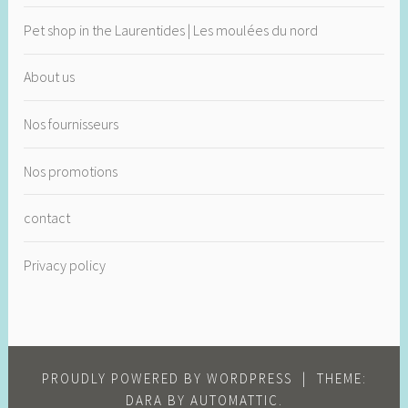
Pet shop in the Laurentides | Les moulées du nord
About us
Nos fournisseurs
Nos promotions
contact
Privacy policy
PROUDLY POWERED BY WORDPRESS
|
THEME:
DARA BY
AUTOMATTIC
.