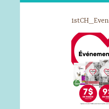
1stCH_Evene