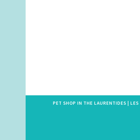
Skip
to
content
PET SHOP IN THE LAURENTIDES | LE