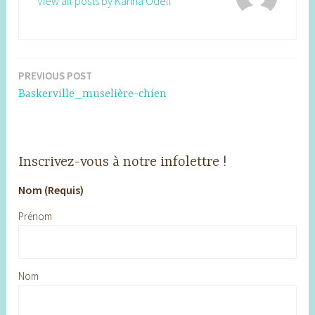
View all posts by Karina Odell
PREVIOUS POST
Post
Baskerville_muselière-chien
navigation
Inscrivez-vous à notre infolettre !
Nom (Requis)
Prénom
Nom