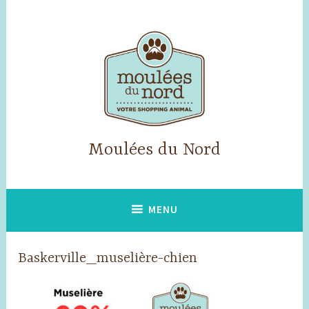
Skip
to
content
Moulées du Nord
MENU
Baskerville_muselière-chien