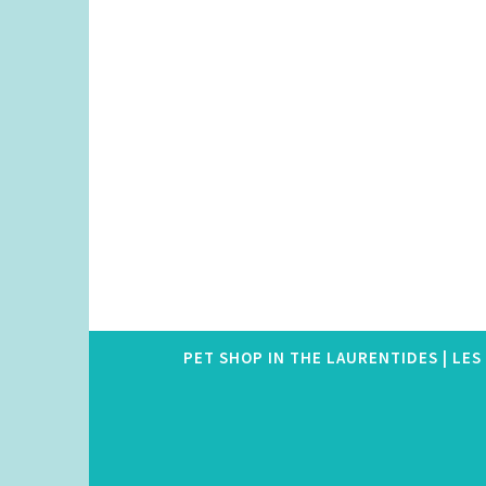
Skip
to
content
PET SHOP IN THE LAURENTIDES | LE