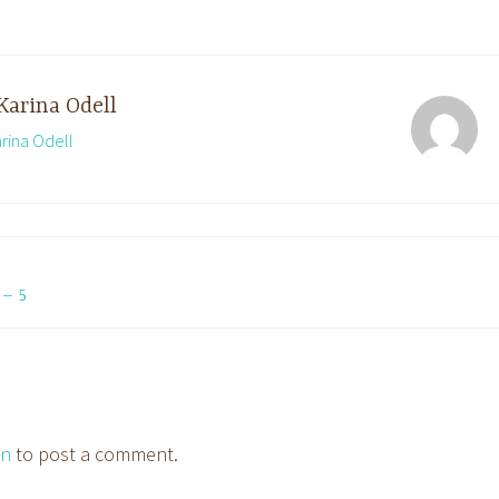
Karina Odell
arina Odell
 – 5
in
to post a comment.