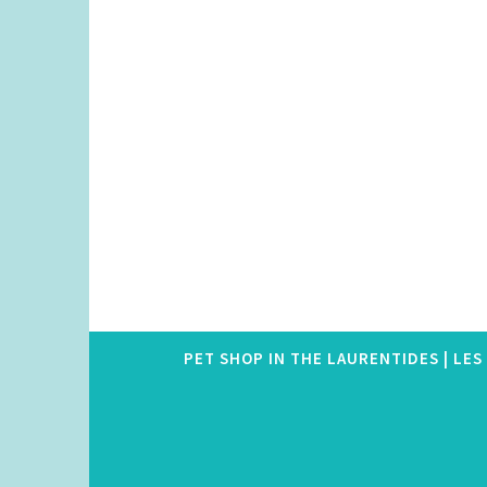
Skip
to
content
PET SHOP IN THE LAURENTIDES | LE