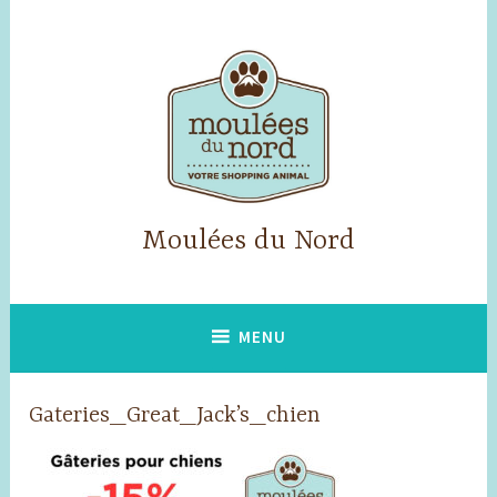
Skip
to
content
Moulées du Nord
MENU
Gateries_Great_Jack’s_chien