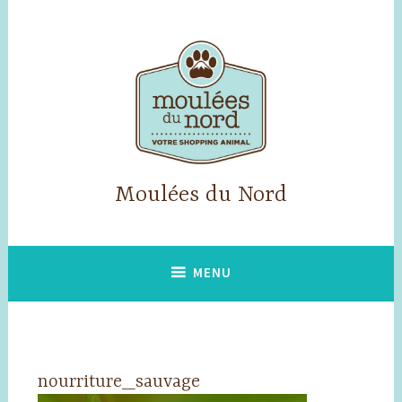
Skip
to
content
Moulées du Nord
MENU
nourriture_sauvage