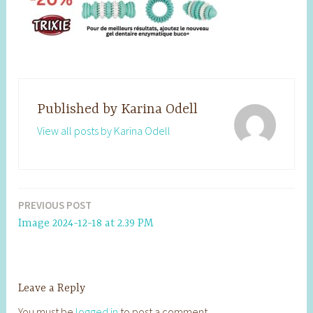
Published by
Karina Odell
View all posts by Karina Odell
PREVIOUS POST
Post
Image 2024-12-18 at 2.39 PM
navigation
Leave a Reply
You must be
logged in
to post a comment.