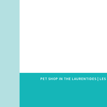
Skip
to
content
PET SHOP IN THE LAURENTIDES | LE