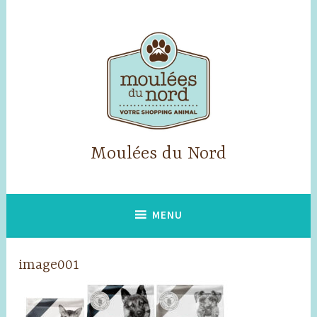
Skip
to
content
Moulées du Nord
MENU
image001