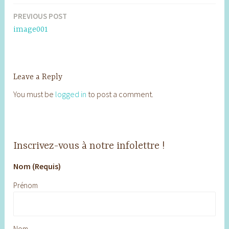
PREVIOUS POST
Post
image001
navigation
Leave a Reply
You must be
logged in
to post a comment.
Inscrivez-vous à notre infolettre !
Nom (Requis)
Prénom
Nom