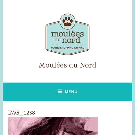
Skip
to
content
Moulées du Nord
MENU
IMG_1238