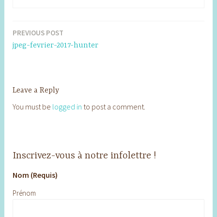
PREVIOUS POST
Post
jpeg-fevrier-2017-hunter
navigation
Leave a Reply
You must be
logged in
to post a comment.
Inscrivez-vous à notre infolettre !
Nom (Requis)
Prénom