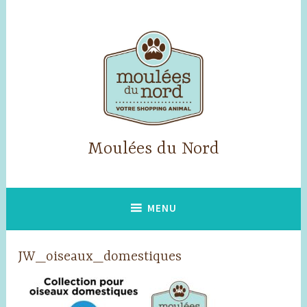
Skip
to
content
Moulées du Nord
MENU
JW_oiseaux_domestiques