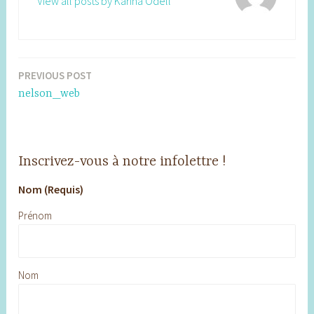
View all posts by Karina Odell
PREVIOUS POST
Post
nelson_web
navigation
Inscrivez-vous à notre infolettre !
Nom (Requis)
Prénom
Nom