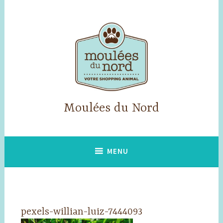
Skip
to
content
Moulées du Nord
MENU
pexels-willian-luiz-7444093