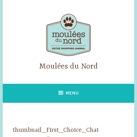
Skip
to
content
Moulées du Nord
MENU
thumbnail_First_Choice_Chat