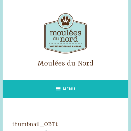
Skip
to
content
Moulées du Nord
MENU
thumbnail_OBTt