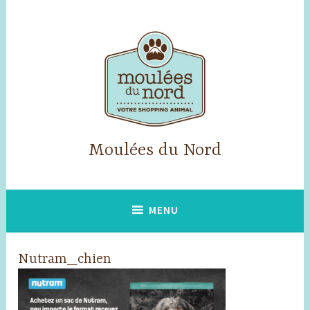
Skip
to
content
Moulées du Nord
MENU
Nutram_chien