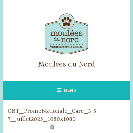
Skip
to
content
Moulées du Nord
MENU
OBT_PromoNationale_Care_3-5-
7_Juillet2025_1080x1080