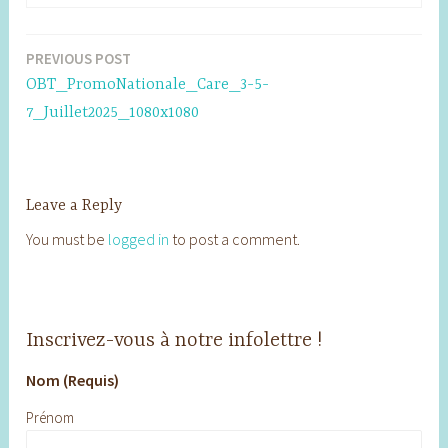
PREVIOUS POST
Post
OBT_PromoNationale_Care_3-5-
navigation
7_Juillet2025_1080x1080
Leave a Reply
You must be
logged in
to post a comment.
Inscrivez-vous à notre infolettre !
Nom (Requis)
Prénom