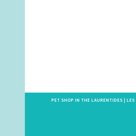
Skip
to
content
PET SHOP IN THE LAURENTIDES | LE