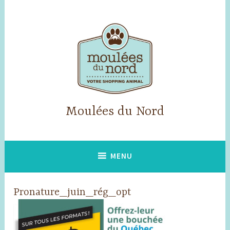
Skip
to
content
Moulées du Nord
MENU
Pronature_juin_rég_opt