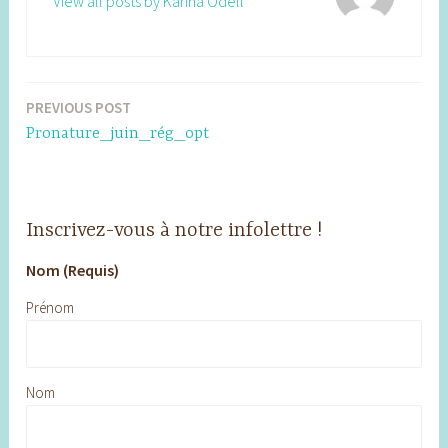
View all posts by Karina Odell
PREVIOUS POST
Post
Pronature_juin_rég_opt
navigation
Inscrivez-vous à notre infolettre !
Nom (Requis)
Prénom
Nom