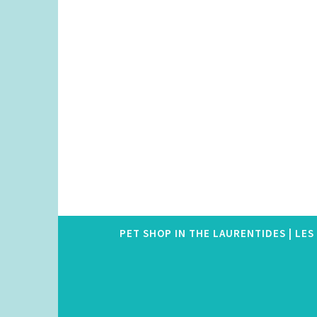
Skip
to
content
PET SHOP IN THE LAURENTIDES | LE