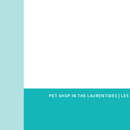
Skip
to
content
PET SHOP IN THE LAURENTIDES | LE