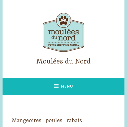
Accéder
au
contenu
principal
Moulées du Nord
MENU
Mangeoires_poules_rabais