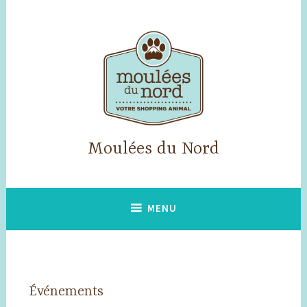
Accéder
au
contenu
principal
Moulées du Nord
MENU
Événements