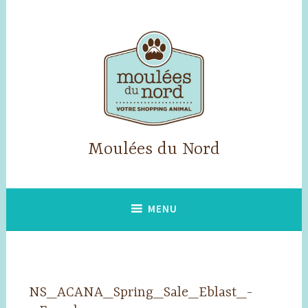
Skip
to
content
Moulées du Nord
MENU
NS_ACANA_Spring_Sale_Eblast_-