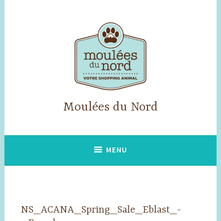
Accéder
au
contenu
principal
Moulées du Nord
MENU
NS_ACANA_Spring_Sale_Eblast_-