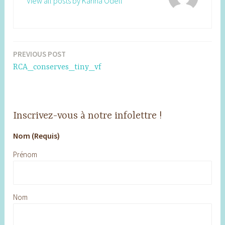
View all posts by Karina Odell
PREVIOUS POST
Post
RCA_conserves_tiny_vf
navigation
Inscrivez-vous à notre infolettre !
Nom (Requis)
Prénom
Nom