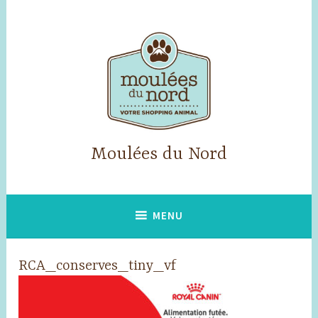
Skip
to
content
Moulées du Nord
MENU
RCA_conserves_tiny_vf