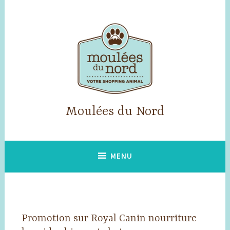
Accéder
au
contenu
principal
Moulées du Nord
MENU
Promotion sur Royal Canin nourriture