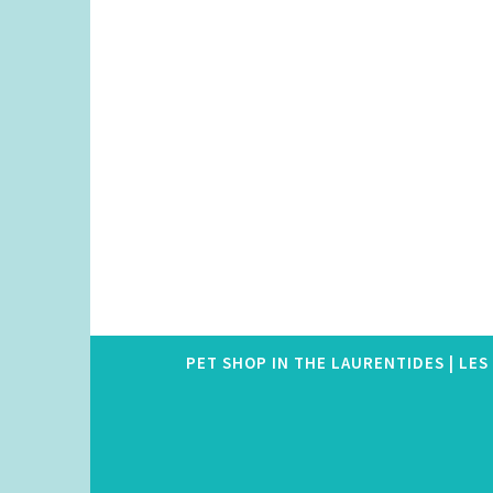
Skip
to
content
PET SHOP IN THE LAURENTIDES | LE