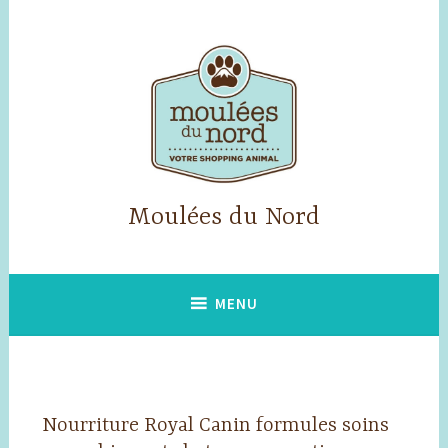
Accéder
au
contenu
principal
Moulées du Nord
MENU
Nourriture Royal Canin formules soins