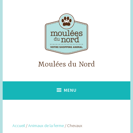
Accéder
au
contenu
principal
Moulées du Nord
MENU
Accueil
/
Animaux de la ferme
/ Chevaux