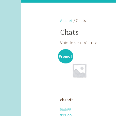
Accueil
/ Chats
Chats
Voici le seul résultat
Promo !
chat2fr
$
12.00
Le
Le
$
11.00