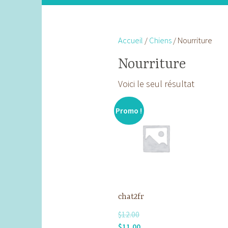
Accueil
/
Chiens
/ Nourriture
Nourriture
Voici le seul résultat
Promo !
chat2fr
$
12.00
Le
Le
$
11.00