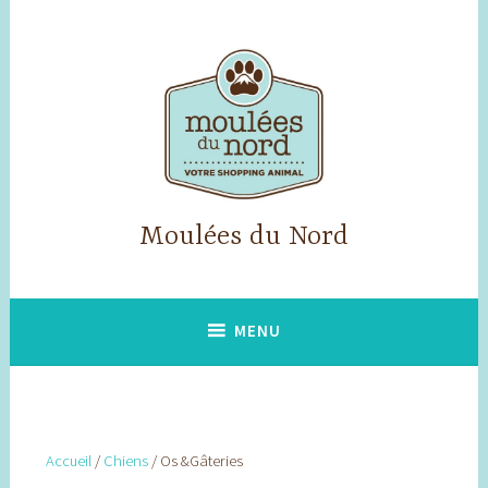
Accéder
au
contenu
principal
Moulées du Nord
MENU
Accueil
/
Chiens
/ Os &Gâteries