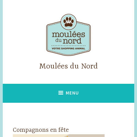
Accéder
au
contenu
principal
Moulées du Nord
MENU
Compagnons en fête