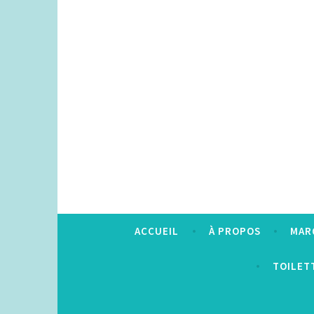
Accéder
au
contenu
principal
ACCUEIL
À PROPOS
MAR
TOILET