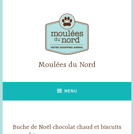
Accéder
au
contenu
principal
Moulées du Nord
MENU
Buche de Noël chocolat chaud et biscuits