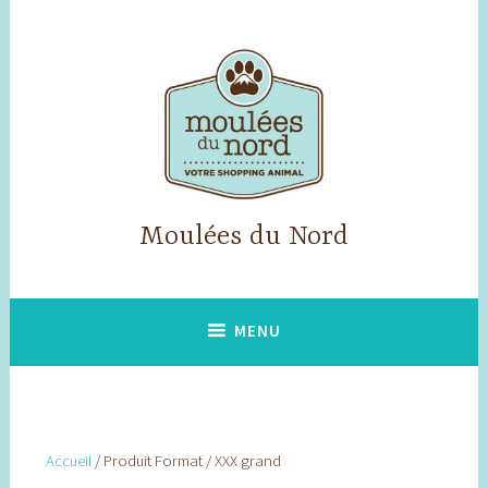
Accéder
au
contenu
principal
Moulées du Nord
MENU
Accueil
/ Produit Format / XXX grand