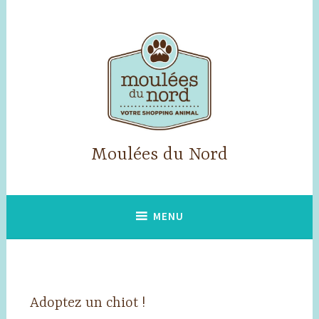
Accéder
au
contenu
principal
Moulées du Nord
MENU
Adoptez un chiot !