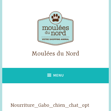
Accéder
au
contenu
principal
Moulées du Nord
MENU
Nourriture_Gabo_chien_chat_opt