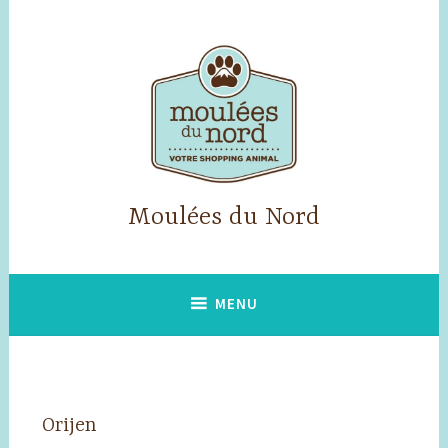
Accéder
au
contenu
principal
Moulées du Nord
MENU
Orijen