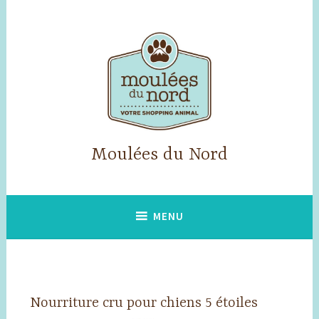
Accéder
au
contenu
principal
Moulées du Nord
MENU
Nourriture cru pour chiens 5 étoiles