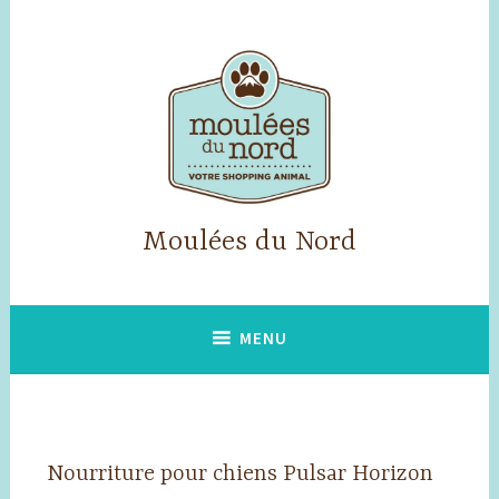
Accéder
au
contenu
principal
Moulées du Nord
MENU
Nourriture pour chiens Pulsar Horizon