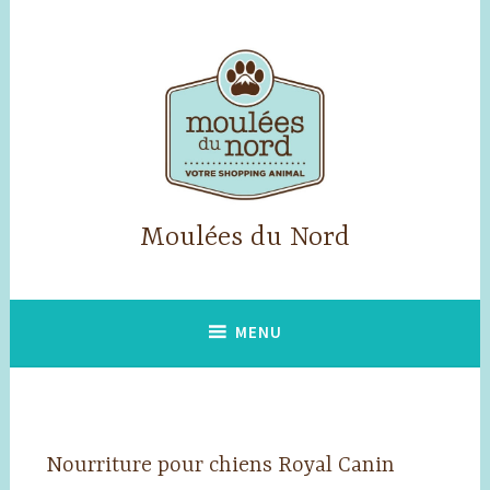
Accéder
au
contenu
principal
Moulées du Nord
MENU
Nourriture pour chiens Royal Canin