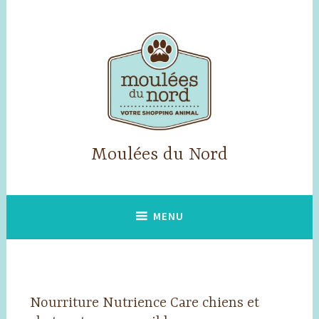
Accéder
au
contenu
principal
Moulées du Nord
MENU
Nourriture Nutrience Care chiens et