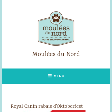
Accéder
au
contenu
principal
Moulées du Nord
MENU
Royal Canin rabais d’Oktoberfest